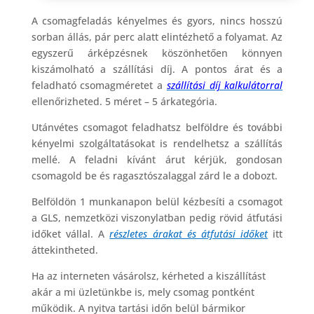
A csomagfeladás kényelmes és gyors, nincs hosszú
sorban állás, pár perc alatt elintézhető a folyamat. Az
egyszerű árképzésnek köszönhetően könnyen
kiszámolható a szállítási díj. A pontos árat és a
feladható csomagméretet a
szállítási díj kalkulátorral
ellenőrizheted. 5 méret – 5 árkategória.
Utánvétes csomagot feladhatsz belföldre és további
kényelmi szolgáltatásokat is rendelhetsz a szállítás
mellé. A feladni kívánt árut kérjük, gondosan
csomagold be és ragasztószalaggal zárd le a dobozt.
Belföldön 1 munkanapon belül kézbesíti a csomagot
a GLS, nemzetközi viszonylatban pedig rövid átfutási
időket vállal. A
részletes árakat és átfutási időket
itt
áttekintheted.
Ha az interneten vásárolsz, kérheted a kiszállítást
akár a mi üzletünkbe is, mely csomag pontként
működik. A nyitva tartási időn belül bármikor